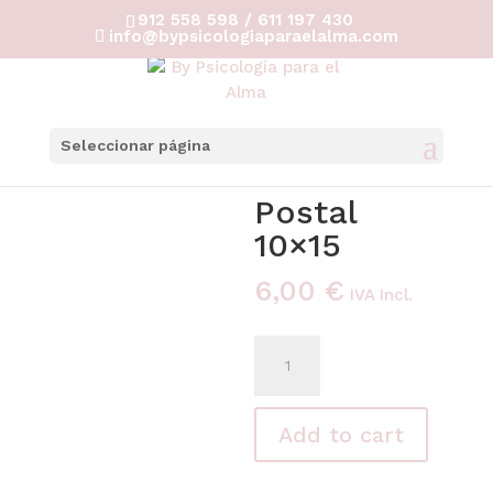
912 558 598 / 611 197 430
info@bypsicologiaparaelalma.com
Seleccionar página
Home
/
Postales
/ Postal 10×15
Postal
10×15
6,00
€
IVA Incl.
Postal
10x15
quantity
Add to cart